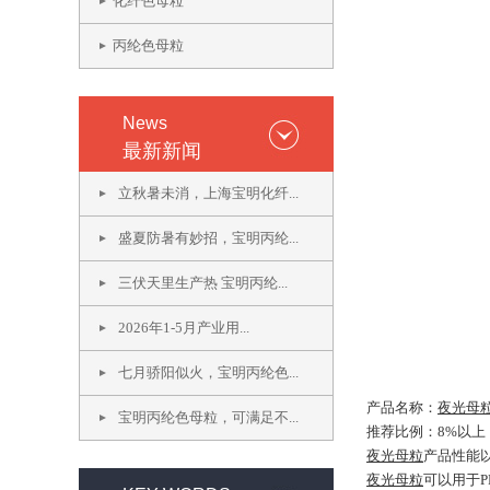
化纤色母粒
丙纶色母粒
News
最新新闻
立秋暑未消，上海宝明化纤...
盛夏防暑有妙招，宝明丙纶...
三伏天里生产热 宝明丙纶...
2026年1-5月产业用...
七月骄阳似火，宝明丙纶色...
产品名称：
夜光母
宝明丙纶色母粒，可满足不...
推荐比例：8%以上
夜光母粒
产品性能
夜光母粒
可以用于P