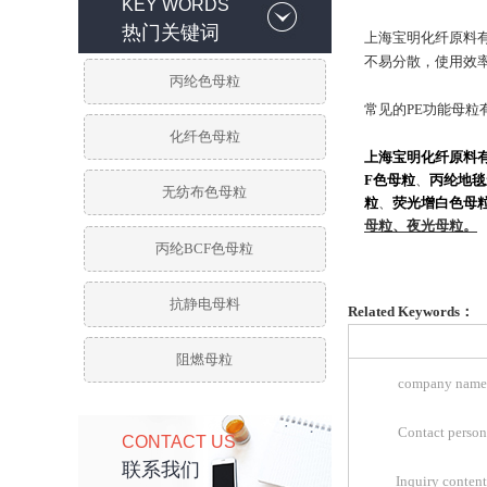
KEY WORDS
热门关键词
上海宝明化纤原料
不易分散，使用效
丙纶色母粒
常见的PE功能母
化纤色母粒
上海宝明化纤原料
F色母粒
、
丙纶地毯
无纺布色母粒
粒
、
荧光增白色母
母粒
、
夜光母粒
。
丙纶BCF色母粒
抗静电母料
Related Keywords：
阻燃母粒
company nam
Contact pers
CONTACT US
联系我们
Inquiry conte