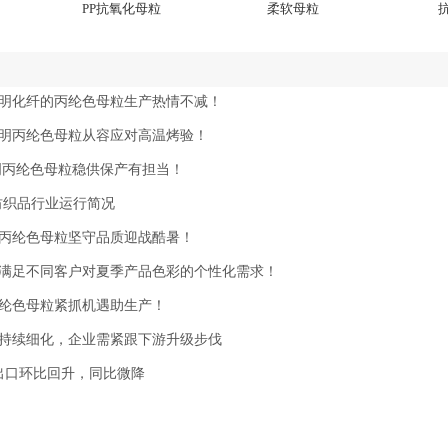
PP抗氧化母粒​
柔软母粒
明化纤的丙纶色母粒生产热情不减！
明丙纶色母粒从容应对高温烤验！
明丙纶色母粒稳供保产有担当！
用纺织品行业运行简况
丙纶色母粒坚守品质迎战酷暑！
满足不同客户对夏季产品色彩的个性化需求！
纶色母粒紧抓机遇助生产！
持续细化，企业需紧跟下游升级步伐
装出口环比回升，同比微降