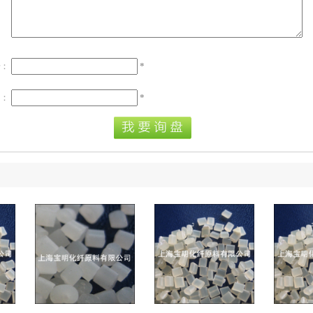
r：
*
l：
*