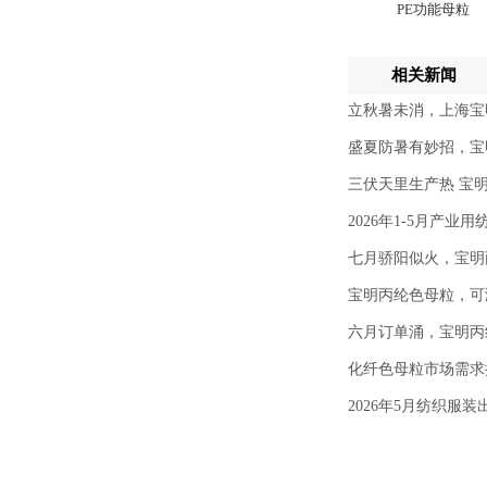
PE功能母粒
相关新闻
立秋暑未消，上海宝
盛夏防暑有妙招，宝
三伏天里生产热 宝
2026年1-5月产业
七月骄阳似火，宝明
宝明丙纶色母粒，可
六月订单涌，宝明丙
化纤色母粒市场需求
2026年5月纺织服