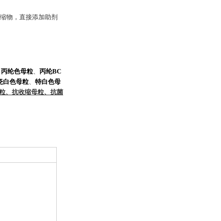
浓缩物，直接添加助剂
、
丙纶色母粒
、
丙纶BC
瓷白色母粒
、
特白色母
粒
、
抗收缩母粒
、
抗菌