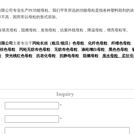
有限公司专业生产PE功能母粒。我们平常所说的功能母粒是指各种塑料助剂的
率不高，因而常以母粒的形式添加。
粒有填充母粒，阻燃母粒，发泡母粒，抗紫外线母粒，降温母粒，增亮母粒等。
有限公司
主要专注于
丙纶长丝（粗旦/细旦）色母粒
、
化纤色母粒
、
纤维色母粒
丝色母粒
、
丙纶无纺布色母粒
、
无纺布色母粒
、
涤纶增白母粒
、
黑色色母粒
、
粒
、
荧光桃红色母粒
、
抗老化母粒
、
抗静电母粒
、
阻燃母粒
、
亲水母粒
、
柔软母
Inquiry
e：
*
on：
*
nt：