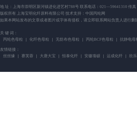
地 址：上海市崇明区新河镇进化进艺村788号 联系电话：021—59641310 传真：021—59
版权所有 上海宝明化纤原料有限公司 技术支持：
中国丙纶网
如果本网站发布的文章或者图片或字体有侵权，请立即联系网站负责人进行删除，联系人：薛小
关 键 词：
丙纶色母粒
化纤色母粒
无纺布色母粒
丙纶BCF色母粒
抗静电母
友情链接：
丝丝缘
赛芙蓉
大唐大宝
恒泰化纤
安徽项硕
运成化纤
欣乐