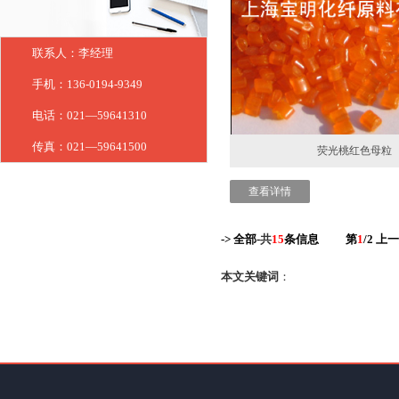
联系人：李经理
手机：136-0194-9349
电话：021—59641310
传真：021—59641500
荧光桃红色母粒
查看详情
-> 全部-
共
15
条信息
第
1
/2
上
本文关键词
：