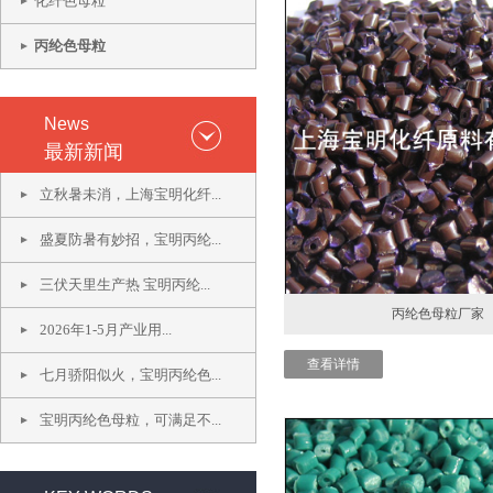
化纤色母粒
丙纶色母粒
News
最新新闻
立秋暑未消，上海宝明化纤...
盛夏防暑有妙招，宝明丙纶...
三伏天里生产热 宝明丙纶...
丙纶色母粒厂家
2026年1-5月产业用...
查看详情
七月骄阳似火，宝明丙纶色...
宝明丙纶色母粒，可满足不...