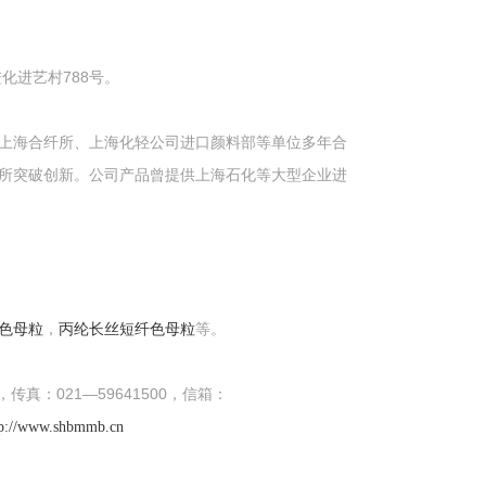
化进艺村788号。
上海合纤所、上海化轻公司进口颜料部等单位多年合
所突破创新。公司产品曾提供上海石化等大型企业进
F色母粒
，
丙纶长丝短纤色母粒
等。
传真：021—59641500，信箱：
tp://www.shbmmb.cn