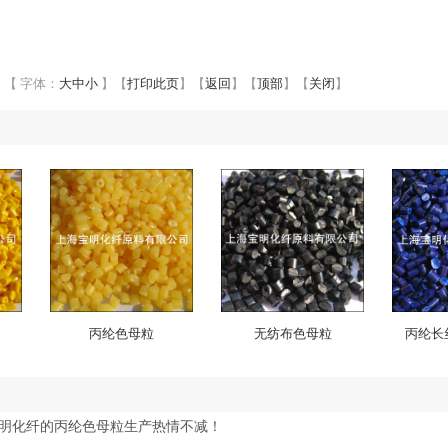
【 字体：
大
中
小
】
【
打印此页
】
【
返回
】
【
顶部
】
【
关闭
】
丙纶色母粒
无纺布色母粒
丙纶长
明化纤的丙纶色母粒生产热情不减！