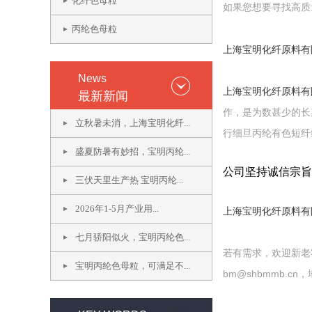
化纤色母粒
如果您想要寻找高质
丙纶色母粒
上海宝明化纤原料有
News
上海宝明化纤原料有
最新新闻
作，是为数甚少的长
立秋暑未消，上海宝明化纤...
行细旦丙纶有色短纤
盛夏防暑有妙招，宝明丙纶...
公司坚持诚信宗旨
三伏天里生产热 宝明丙纶...
2026年1-5月产业用...
上海宝明化纤原料有
七月骄阳似火，宝明丙纶色...
若有需求，欢迎新老客户
宝明丙纶色母粒，可满足不...
bm@shbmmb.c