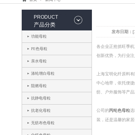
PRODUCT
产品分类
发布日期：[14
功能母粒
各企业正抢抓旺季机
PE色母粒
创新优势，为行业注
亲水母粒
涤纶增白母粒
上海宝明化纤原料有
中心地带，依托便捷
阻燃母粒
纺、户外服饰等产品
抗静电母粒
丙纶色母粒
抗老化母粒
公司的
选
装，还是温馨的家居
无纺布色母粒