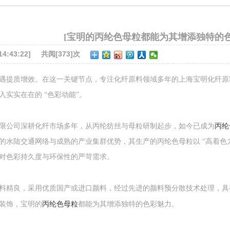
[宝明的丙纶色母粒都能为其增添独特的色
:43:22]
共阅[373]次
遇提质增效。在这一关键节点，专注化纤原料领域多年的上海宝明化纤原
入实实在在的 “色彩动能”。
丙纶
限公司深耕化纤市场多年，从丙纶纺丝与母粒研制起步，如今已成为
的水陆交通网络与成熟的产业集群优势，其生产的丙纶色母粒以 “高着色
对色彩持久度与环保性的严苛需求。
料精良，采用优质国产或进口颜料，经过先进的颜料预分散技术处理，具
丙纶色母粒
装饰，宝明的
都能为其增添独特的色彩魅力。