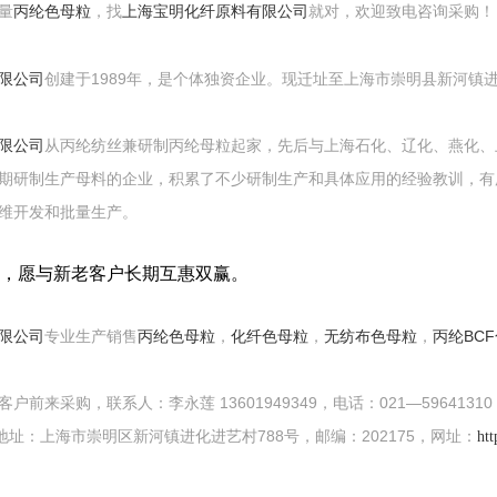
量
丙纶色母粒
，找
上海宝明化纤原料有限公司
就对，欢迎致电咨询采购！
限公司
创建于1989年，是个体独资企业。现迁址至上海市崇明县新河镇进
限公司
从丙纶纺丝兼研制丙纶母粒起家，先后与上海石化、辽化、燕化、
期研制生产母料的企业，积累了不少研制生产和具体应用的经验教训，有
维开发和批量生产。
，愿与新老客户长期互惠双赢。
限公司
专业生产销售
丙纶色母粒
，
化纤色母粒
，
无纺布色母粒
，
丙纶BC
前来采购，联系人：李永莲 13601949349，电话：021—59641310，
n，地址：上海市崇明区新河镇进化进艺村788号，邮编：202175，网址：
ht