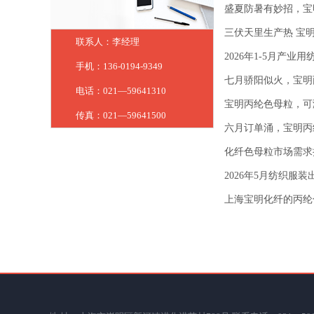
盛夏防暑有妙招，宝
三伏天里生产热 宝
联系人：李经理
2026年1-5月产业
手机：136-0194-9349
七月骄阳似火，宝明
电话：021—59641310
宝明丙纶色母粒，可
传真：021—59641500
六月订单涌，宝明丙
化纤色母粒市场需求
2026年5月纺织服
上海宝明化纤的丙纶