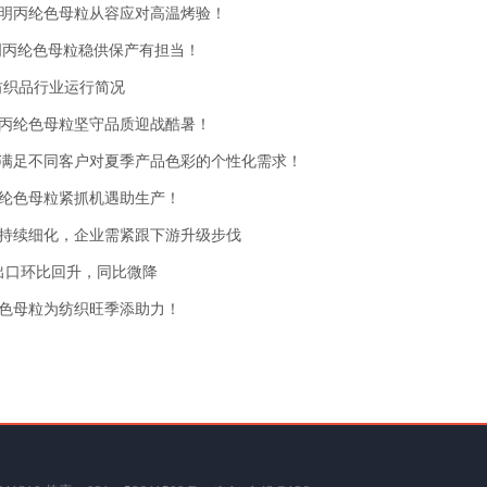
明丙纶色母粒从容应对高温烤验！
明丙纶色母粒稳供保产有担当！
用纺织品行业运行简况
丙纶色母粒坚守品质迎战酷暑！
满足不同客户对夏季产品色彩的个性化需求！
纶色母粒紧抓机遇助生产！
持续细化，企业需紧跟下游升级步伐
装出口环比回升，同比微降
色母粒为纺织旺季添助力！