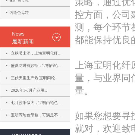
策略，通过优
化纤色母粒
控方面，公司
丙纶色母粒
测，每个环节
News
都能保持优良
最新新闻
立秋暑未消，上海宝明化纤...
上海宝明化纤
盛夏防暑有妙招，宝明丙纶...
量，与业界同
三伏天里生产热 宝明丙纶...
量。
2026年1-5月产业用...
七月骄阳似火，宝明丙纶色...
如果您想要寻
宝明丙纶色母粒，可满足不...
就对，欢迎致