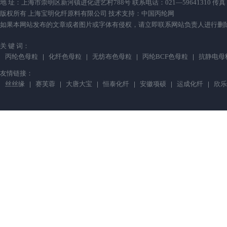
地 址：上海市崇明区新河镇进化进艺村788号 联系电话：021—59641310 传真：021—59
版权所有 上海宝明化纤原料有限公司 技术支持：
中国丙纶网
如果本网站发布的文章或者图片或字体有侵权，请立即联系网站负责人进行删除，联系人：薛小
关 键 词：
丙纶色母粒
化纤色母粒
无纺布色母粒
丙纶BCF色母粒
抗静电母
友情链接：
丝丝缘
赛芙蓉
大唐大宝
恒泰化纤
安徽项硕
运成化纤
欣乐