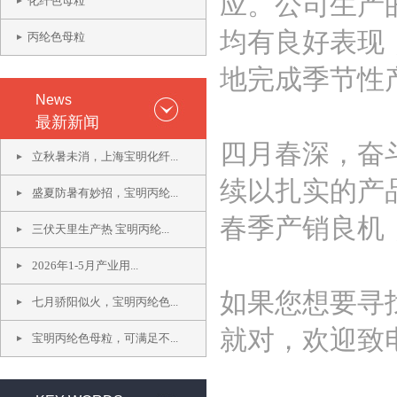
应。公司生产
化纤色母粒
均有良好表现
丙纶色母粒
地完成季节性
News
最新新闻
四月春深，奋
立秋暑未消，上海宝明化纤...
续以扎实的产
盛夏防暑有妙招，宝明丙纶...
春季产销良机
三伏天里生产热 宝明丙纶...
2026年1-5月产业用...
如果您想要寻
七月骄阳似火，宝明丙纶色...
就对，欢迎致
宝明丙纶色母粒，可满足不...