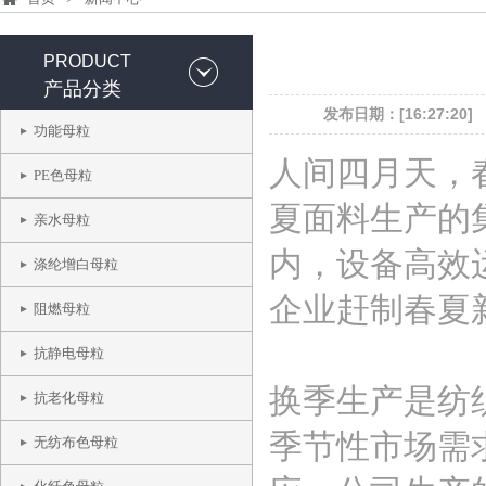
PRODUCT
产品分类
发布日期：[16:27:20]
功能母粒
人间四月天，
PE色母粒
夏面料生产的
亲水母粒
内，设备高效
涤纶增白母粒
企业赶制春夏
阻燃母粒
抗静电母粒
换季生产是纺
抗老化母粒
季节性市场需
无纺布色母粒