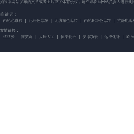
如果本网站发布的文章或者图片或字体有侵权，请立即联系网站负责人进行删除，联系人：薛小
关 键 词：
丙纶色母粒
化纤色母粒
无纺布色母粒
丙纶BCF色母粒
抗静电母
友情链接：
丝丝缘
赛芙蓉
大唐大宝
恒泰化纤
安徽项硕
运成化纤
欣乐