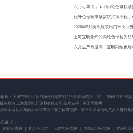
六月订单涌，宝明丙纶色母粒紧
化纤色母粒市场需求持续细化，
2026年5月纺织服装出口环比回
上海宝明化纤的丙纶色母粒为纺
六月生产热度高，宝明丙纶色母
地 址：上海市崇明区新河镇进化进艺村788号 联系电话：021—59641310 传真：021—59
版权所有 上海宝明化纤原料有限公司 技术支持：
中国丙纶网
如果本网站发布的文章或者图片或字体有侵权，请立即联系网站负责人进行删除，联系人：薛小
关 键 词：
丙纶色母粒
化纤色母粒
无纺布色母粒
丙纶BCF色母粒
抗静电母