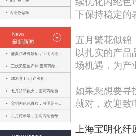
续优化丙纶色
化纤色母粒
下保持稳定的
丙纶色母粒
News
五月繁花似锦
最新新闻
以扎实的产品
盛夏防暑有妙招，宝明丙纶...
场机遇，为产
三伏天里生产热 宝明丙纶...
2026年1-5月产业用...
如果您想要寻
七月骄阳似火，宝明丙纶色...
就对，欢迎致
宝明丙纶色母粒，可满足不...
六月订单涌，宝明丙纶色母...
上海宝明化纤