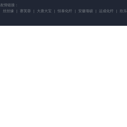
友情链接：
丝丝缘
赛芙蓉
大唐大宝
恒泰化纤
安徽项硕
运成化纤
欣乐