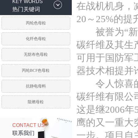
KEY WORDS
在战机机身，
热门关键词
20～25%的提
丙纶色母粒
被誉为“新材
化纤色母粒
碳纤维及其生
无纺布色母粒
可用于国防军
器技术相提并
丙纶BCF色母粒
令人惊喜的是
抗静电母料
碳纤维有限公司
阻燃母粒
这是继2006
鹰的又一重大
CONTACT US
联系我们
一步。项目自