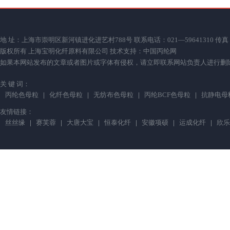
地 址：上海市崇明区新河镇进化进艺村788号 联系电话：021—59641310 传真：021—59
版权所有 上海宝明化纤原料有限公司 技术支持：
中国丙纶网
如果本网站发布的文章或者图片或字体有侵权，请立即联系网站负责人进行删除，联系人：薛小
关 键 词：
丙纶色母粒
化纤色母粒
无纺布色母粒
丙纶BCF色母粒
抗静电母
友情链接：
丝丝缘
赛芙蓉
大唐大宝
恒泰化纤
安徽项硕
运成化纤
欣乐