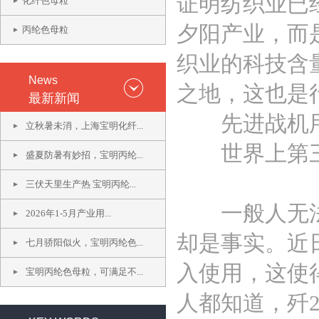
证明纺织业已
化纤色母粒
夕阳产业，而
丙纶色母粒
织业的科技含
News
之地，这也是
最新新闻
先进战机用
立秋暑未消，上海宝明化纤...
世界上第三
盛夏防暑有妙招，宝明丙纶...
三伏天里生产热 宝明丙纶...
一般人无法想
2026年1-5月产业用...
却是事实。近
七月骄阳似火，宝明丙纶色...
入使用，这使
宝明丙纶色母粒，可满足不...
人都知道，歼