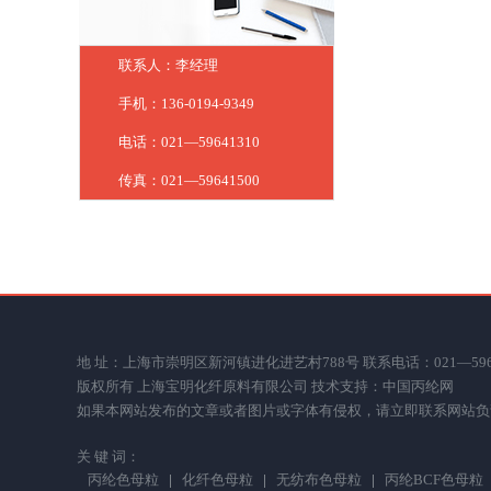
联系人：李经理
手机：136-0194-9349
电话：021—59641310
传真：021—59641500
地 址：上海市崇明区新河镇进化进艺村788号 联系电话：021—59641310 传
版权所有 上海宝明化纤原料有限公司 技术支持：
中国丙纶网
如果本网站发布的文章或者图片或字体有侵权，请立即联系网站负责人进行删除，
关 键 词：
丙纶色母粒
化纤色母粒
无纺布色母粒
丙纶BCF色母粒