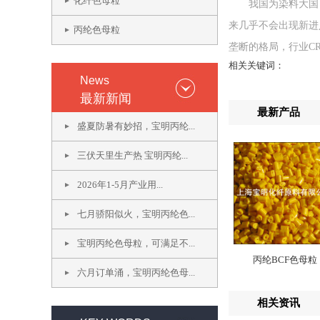
化纤色母粒
我国为染料大国，产
来几乎不会出现新进
丙纶色母粒
垄断的格局，行业C
相关关键词：
News
最新新闻
最新产品
盛夏防暑有妙招，宝明丙纶...
三伏天里生产热 宝明丙纶...
2026年1-5月产业用...
七月骄阳似火，宝明丙纶色...
宝明丙纶色母粒，可满足不...
丙纶BCF色母粒
六月订单涌，宝明丙纶色母...
相关资讯