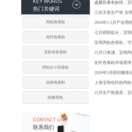
KEY WORDS
盛夏防暑有妙招，宝
热门关键词
三伏天里生产热 宝
丙纶色母粒
2026年1-5月产业
七月骄阳似火，宝明
化纤色母粒
宝明丙纶色母粒，可
无纺布色母粒
六月订单涌，宝明丙
化纤色母粒市场需求
丙纶BCF色母粒
2026年5月纺织服
抗静电母料
上海宝明化纤的丙纶
六月生产热度高，宝
阻燃母粒
CONTACT US
联系我们