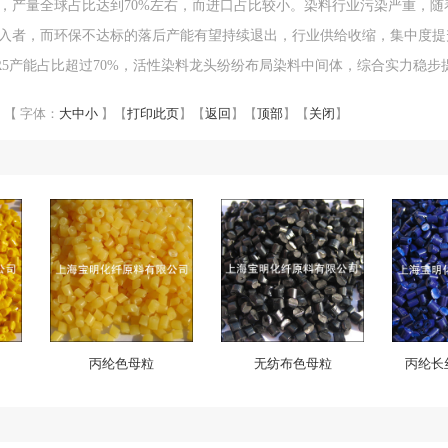
量全球占比达到70%左右，而进口占比较小。染料行业污染严重，随
入者，而环保不达标的落后产能有望持续退出，行业供给收缩，集中度提
R5产能占比超过70%，活性染料龙头纷纷布局染料中间体，综合实力稳步
【 字体：
大
中
小
】
【
打印此页
】
【
返回
】
【
顶部
】
【
关闭
】
丙纶色母粒
无纺布色母粒
丙纶长