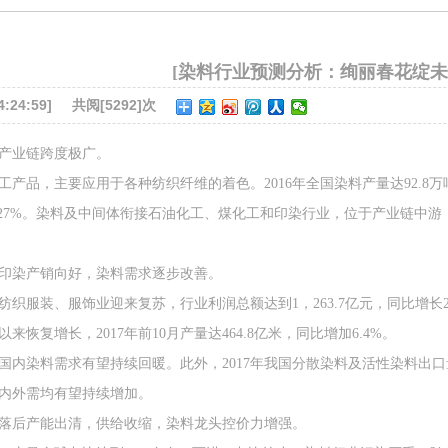
[染料行业预测分析：绚丽春花绽未
24:59]
共阅[5292]次
产业链跨度极广。
品，主要应用于各种纺织纤维的着色。2016年全国染料产量达92.8
和27%。染料及中间体衔接石油化工、煤化工和印染行业，位于产业链中
染产销向好，染料需求逐步改善。
织服装、服饰业迎来复苏，行业利润总额达到1，263.7亿元，同比增长2
以来恢复增长，2017年前10月产量达464.8亿米，同比增加6.4%。
染料需求有望持续回暖。此外，2017年我国分散染料及活性染料出口量分
内外需均有望持续增加。
后产能出清，供给收缩，染料龙头控价力增强。