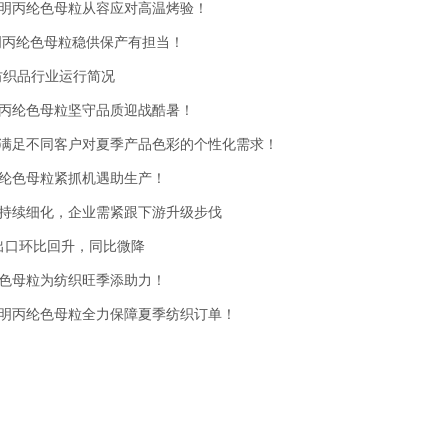
明丙纶色母粒从容应对高温烤验！
明丙纶色母粒稳供保产有担当！
用纺织品行业运行简况
丙纶色母粒坚守品质迎战酷暑！
满足不同客户对夏季产品色彩的个性化需求！
纶色母粒紧抓机遇助生产！
持续细化，企业需紧跟下游升级步伐
装出口环比回升，同比微降
色母粒为纺织旺季添助力！
明丙纶色母粒全力保障夏季纺织订单！