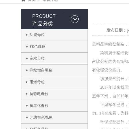
PRODUCT
产品分类
发布日期：[4:
功能母粒
染料品种纷繁复杂，
PE色母粒
染料属于精细化工产
亲水母粒
占比分别约为48%
涤纶增白母粒
有较强议价能力。
纺服景气提升，印
阻燃母粒
2017年以来我国纺
抗静电母粒
五年下滑，自2016年
下游寒冬已过，国内
抗老化母粒
力。综合来看，染料
无纺布色母粒
环保壁垒提升，落